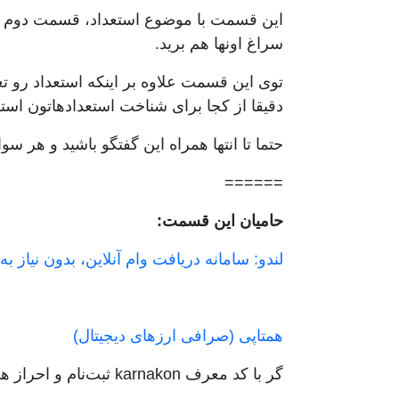
این قسمت با موضوع استعداد، قسمت دوم ا
سراغ اونها هم برید.
توی این قسمت علاوه بر اینکه استعداد رو 
دقیقا از کجا برای شناخت استعدادهاتون استف
حتما تا انتها همراه این گفتگو باشید و هر
======
حامیان این قسمت:
لندو: سامانه دریافت وام آنلاین، بدون نیاز 
همتاپی (صرافی ارزهای دیجیتال)
گر با کد معرف karnakon ثبت‌نام و احراز هویتتون رو تکمیل کنید، ۱۰۰٫۰۰۰ ارز دیجیتال شیبا هم هدیه میگیرید.