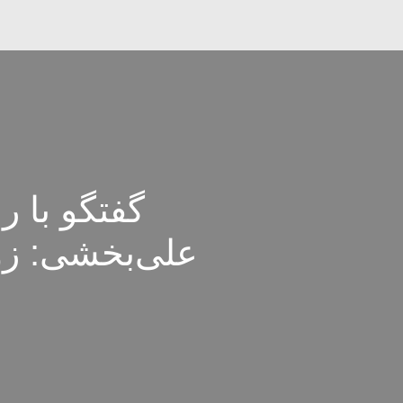
گفتگو با ر
علی‌بخشی: زو